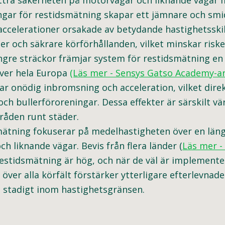
bättra säkerheten på motorvägar och liknande vägar
gar för restidsmätning skapar ett jämnare och smidi
ccelerationer orsakade av betydande hastighetsskil
 och säkrare körförhållanden, vilket minskar risken
gre sträckor främjar system för restidsmätning en
över hela Europa
(Läs mer - Sensys Gatso Academy-ar
 onödig inbromsning och acceleration, vilket dire
ch bullerföroreningar. Dessa effekter är särskilt vä
åden runt städer.
ätning fokuserar på medelhastigheten över en längr
 liknande vägar. Bevis från flera länder (
Läs mer -
 restidsmätning är hög, och när de väl är implement
 över alla körfält förstärker ytterligare efterlevnade
g stadigt inom hastighetsgränsen.