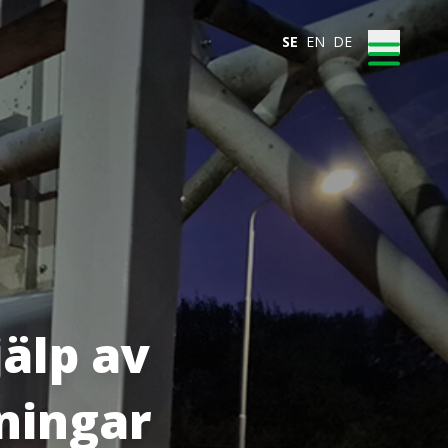
SE
EN
DE
älp av
sningar