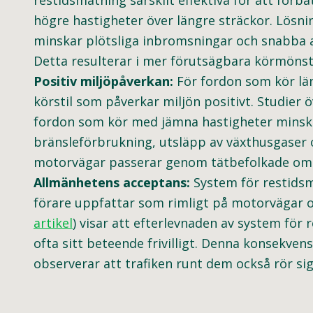
restidsmätning särskilt effektiva för att för
högre hastigheter över längre sträckor. Lösnin
minskar plötsliga inbromsningar och snabba a
Detta resulterar i mer förutsägbara körmönster
Positiv miljöpåverkan:
För fordon som kör län
körstil som påverkar miljön positivt. Studier 
fordon som kör med jämna hastigheter minskar
bränsleförbrukning, utsläpp av växthusgaser o
motorvägar passerar genom tätbefolkade omr
Allmänhetens acceptans:
System för restidsm
förare uppfattar som rimligt på motorvägar och
artikel
) visar att efterlevnaden av system för
ofta sitt beteende frivilligt. Denna konsekvens
observerar att trafiken runt dem också rör si