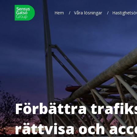
Hem
/
Våra lösningar
/
Hastighetsö
Förbättra trafi
rättvisa och acc