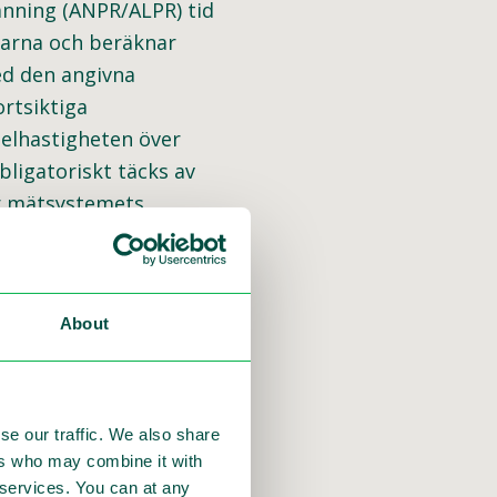
änning (ANPR/ALPR) tid
garna och beräknar
ed den angivna
ortsiktiga
elhastigheten över
bligatoriskt täcks av
ar mätsystemets
About
se our traffic. We also share
ers who may combine it with
r services. You can at any