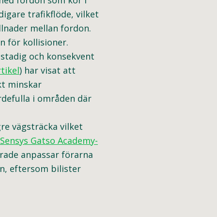
 med fordon som kör i
gare trafikflöde, vilket
lnader mellan fordon.
 för kollisioner.
 stadig och konsekvent
tikel
) har visat att
kt minskar
rdefulla i områden där
e vägsträcka vilket
 Sensys Gatso Academy-
erade anpassar förarna
n, eftersom bilister