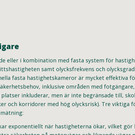
igare
e eller i kombination med fasta system för hastigh
ttshastigheten samt olycksfrekvens och olycksgrad,
lla fasta hastighetskameror är mycket effektiva för
 säkerhetsbehov, inklusive områden med fotgängare, 
platser inkluderar, men är inte begränsade till, sko
och korridorer med hög olycksrisk). Tre viktiga för
smätning:
kar exponentiellt när hastigheterna ökar, vilket gör 