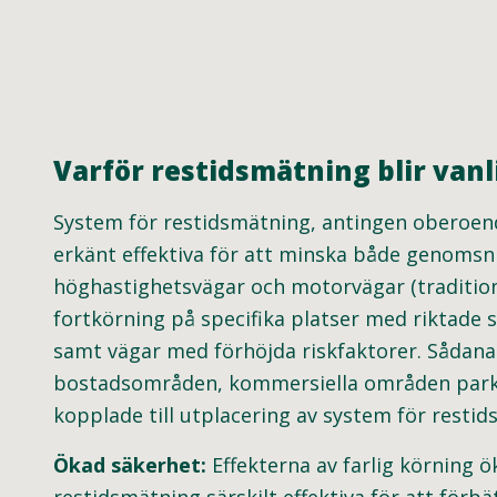
Varför restidsmätning blir vanl
System för restidsmätning, antingen oberoend
erkänt effektiva för att minska både genomsni
höghastighetsvägar och motorvägar (traditione
fortkörning på specifika platser med riktade
samt vägar med förhöjda riskfaktorer. Sådana 
bostadsområden, kommersiella områden parker 
kopplade till utplacering av system för restid
Ökad säkerhet:
Effekterna av farlig körning ö