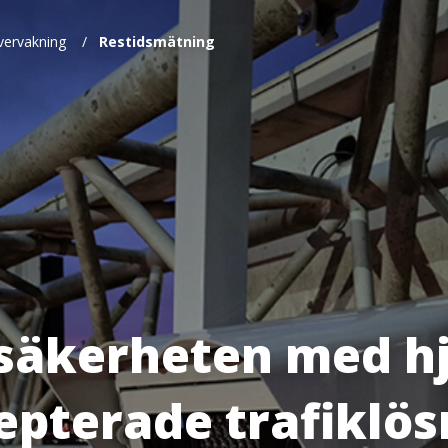
vervakning
/
Restidsmätning
ksäkerheten med hj
epterade trafiklö