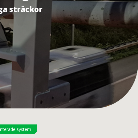
ga sträckor
onterade system