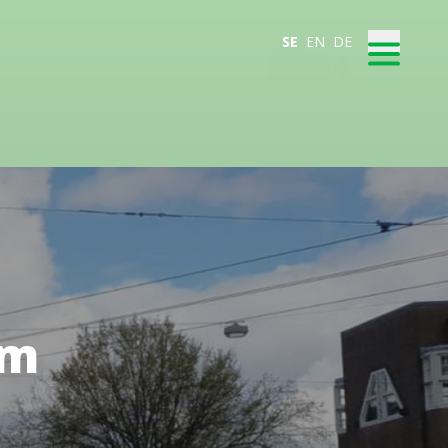
SE
EN
DE
om