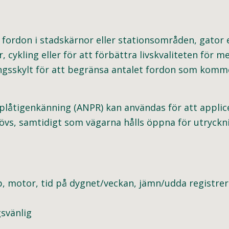
 fordon i stadskärnor eller stationsområden, gator e
cykling eller för att förbättra livskvaliteten för
ingsskylt för att begränsa antalet fordon som kommer
tigenkänning (ANPR) kan användas för att applice
hövs, samtidigt som vägarna hålls öppna för utryckn
yp, motor, tid på dygnet/veckan, jämn/udda registreri
svänlig