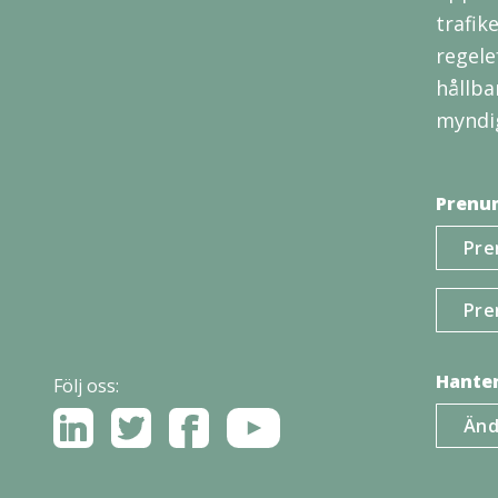
trafik
regele
hållba
myndig
Prenum
Pre
Pre
Hanter
Följ oss:
Änd