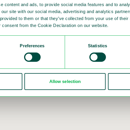
e content and ads, to provide social media features and to analy
har vi fortsatt att utveckla mer innovativ hårdvar
 our site with our social media, advertising and analytics partn
ng är att tillhandahålla en moduluppsättning för att
 provided to them or that they’ve collected from your use of thei
 consent from the Cookie Declaration on our website.
r sömlöst i den utsträckning du föredrar. Från hårdva
aanalysprogrammet Puls till fullständig automatise
gt att hjälpa dig med underhåll, projektledning och
Preferences
Statistics
ing som en tjänst (TRaaS). Denna unika lösning är fl
RaaS kommer vi att hantera hela processen; från u
 överträdelser och utfärdande av böter. Du upprätthåll
Allow selection
otala systemet fungerar.