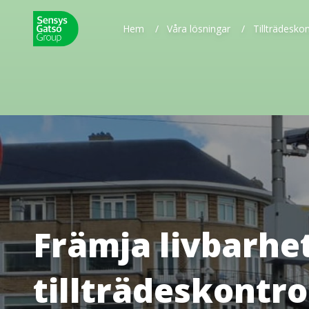
Hem
/
Våra lösningar
/
Tillträdeskon
Främja livbarhe
tillträdeskontro