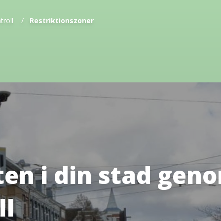
troll
/
Restriktionszoner
ten i din stad gen
ll