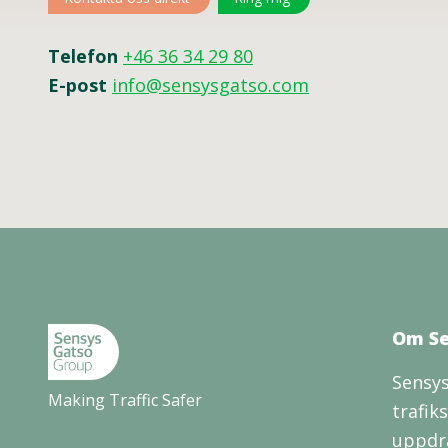
Telefon
+46 36 34 29 80
E-post
info@sensysgatso.com
Om Se
Sensys
Making Traffic Safer
trafik
uppdra