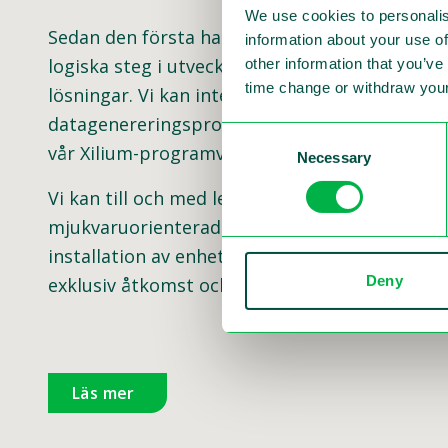
We use cookies to personalis
Sedan den första hastighetskameran uppfanns 
information about your use of
logiska steg i utvecklingen av trafikövervakni
other information that you’ve
time change or withdraw your
lösningar. Vi kan integrera alla våra lösninga
datagenereringsprogrammet Flux och från dat
Consent
vår Xilium-programvara. Men det är också möjli
Necessary
Selection
Vi kan till och med leverera dig TRafikövervakn
mjukvaruorienterad och framtidssäker. Med T
installation av enheterna, till registrering av
Deny
exklusiv åtkomst och övervakning av hur det t
Läs mer