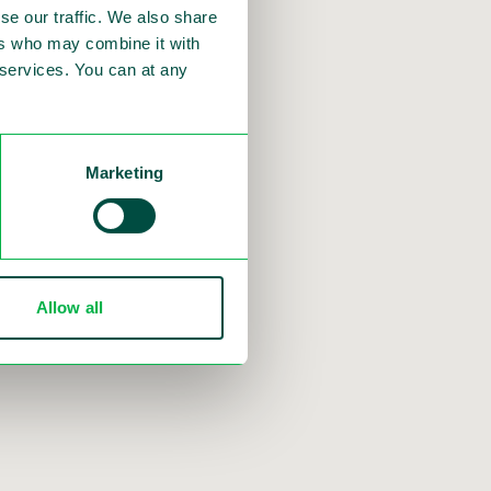
se our traffic. We also share
a och mjukvara. Nästa
ers who may combine it with
 kombinera alla våra
r services. You can at any
rusystem till
ring av backoffice med
 finansiering.
Marketing
exibel, skalbar,
pphandling och
er full kontroll,
Allow all