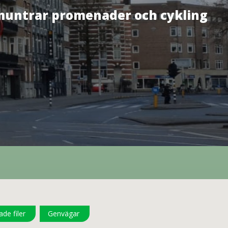
pmuntrar promenader och cykling
de filer
Genvägar