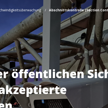
chwindigkeitsüberwachung
/
Abschnittskontrolle (Section Cont
r öffentlichen Sic
 akzeptierte
en