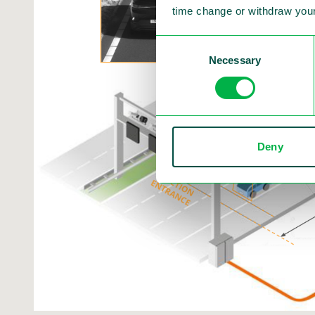
time change or withdraw your
Consent
Necessary
Selection
Deny