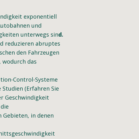
digkeit exponentiell
 Autobahnen und
gkeiten unterwegs sin
d.
nd reduzieren abruptes
ischen den Fahrzeugen
, wodurch das
ction-Control-Systeme
 Studien (Erfahren Sie
er Geschwindigkeit
 die
n Gebieten, in denen
nittsgeschwindigkeit