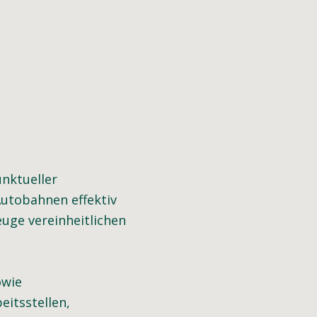
unktueller
Autobahnen effektiv
uge vereinheitlichen
owie
eitsstellen,