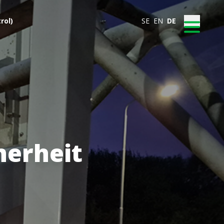
rol)
SE
EN
DE
herheit