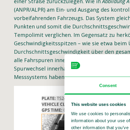
einer Straße zurückzulegen. Wie in
Abbildung A
(ANPR/ALPR) am Ein- und Ausgang des kontroll
vorbeifahrenden Fahrzeugs. Das System gleich
Punkten und somit die Durchschnittsgeschwin
Tempolimit verglichen. Im Gegensatz zu herk
Geschwindigkeitsspitzen – wie sie etwa beim Ü
Durchschnittsgeschwindigkeit über den gesamt
alle Fahrspuren innerhalb des überwachten A
Spurwechsel innerhalb des kontrollierten Absc
Messsystems haben.
Consent
This website uses cookies
We use cookies to personalis
information about your use of
other information that you’ve