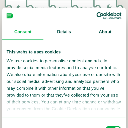
Consent
Details
About
Seit der Erfindung des Blitzers haben wir die
Entwicklung innovativer Hard- und Software
kontinuierlich vorangetrieben. Der nächste logische
This website uses cookies
Schritt in der Entwicklung der Verkehrsüberwachung
We use cookies to personalise content and ads, to
ist die Bereitstellung eines modularen Setups, um all
unsere Lösungen zu kombinieren. Wir können alle
provide social media features and to analyse our traffic.
unsere Lösungen nahtlos in dem von Ihnen
We also share information about your use of our site with
bevorzugten Maße integrieren. Von
our social media, advertising and analytics partners who
Hardwaresystemen über die Verstoß-
may combine it with other information that you’ve
Erfassungssoftware Flux und die
provided to them or that they’ve collected from your use
Datenanalysesoftware Puls bis hin zur vollständigen
of their services. You can at any time change or withdraw
Automatisierung des Backoffices mit unserer Software
your consent from the Cookie Declaration on our website.
Xilium. Es ist jedoch auch möglich, Sie bei Wartung,
Projektmanagement und Finanzierung zu
unterstützen.
Consent