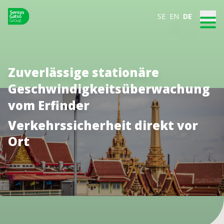
SE
EN
DE
Zuverlässige stationäre
Geschwindigkeitsüberwachung
vom Erfinder
Verkehrssicherheit direkt vor
Ort