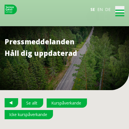
SE
EN
DE
Pressmeddelanden
Håll dig uppdaterad
Se allt
Kurspåverkande
Icke kurspåverkande