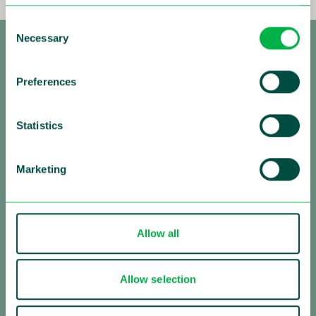
Consent
Necessary
Selection
Preferences
Statistics
Making Traffic Safer
Marketing
Följ oss:
Allow all
Om Sensys Gatso
Allow selection
Sensys Gatso är den ledande leverantören av
trafiksäkerhetslösningar med en stark global närvaro.
Vårt uppdrag är att rädda liv genom att ändra