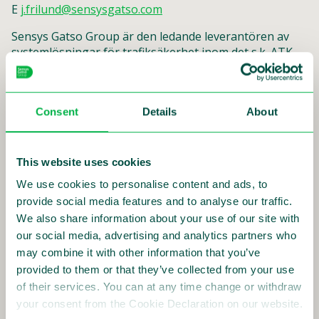
E
j.frilund@sensysgatso.com
Sensys Gatso Group är den ledande leverantören av
systemlösningar för trafiksäkerhet inom det s.k. ATK-
området (automatisk trafiksäkerhetskontroll). Sensys
Gatso har dotterbolag i Australien, Tyskland, Holland,
Sverige, och USA, samt filial i Förenade arabemiraten.
Consent
Details
About
Sensys Gatso-koncernens aktie är noterad på NASDAQ
OMX Stockholm. Gruppen har 200 anställda och är
resultatet av en sammanslagning av Sensys Traffic AB
och Gatso Beheer BV efter Sensys Traffics förvärv av
This website uses cookies
Gatso Beheer. Sensys Traffic hade en omsättning på
We use cookies to personalise content and ads, to
SEK 160,6 Mkr under 2014 och Gatso Beheer hade
provide social media features and to analyse our traffic.
proformaomsättning på SEK 275,5 Mkr under
We also share information about your use of our site with
räkenskapsåret som slutar 30 sep 2014.
our social media, advertising and analytics partners who
För mer information se www.sensysgatso.com
may combine it with other information that you’ve
provided to them or that they’ve collected from your use
of their services. You can at any time change or withdraw
Ladda ner pressmeddelande
your consent from the Cookie Declaration on our website.