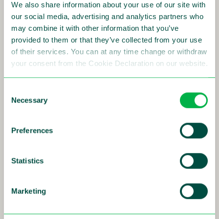
We also share information about your use of our site with
our social media, advertising and analytics partners who
may combine it with other information that you’ve
provided to them or that they’ve collected from your use
28-11-2005
of their services. You can at any time change or withdraw
Sensys Traffic vinner upphandling i
your consent from the Cookie Declaration on our website.
Holland
Consent
Necessary
Selection
Läs mer
Preferences
Statistics
21-11-2005
Marketing
Sensys Traffic vinner upphandling i Kina