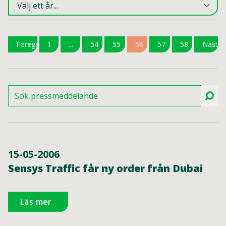
Föregående
1
...
54
55
56
57
58
Nästa
15-05-2006
Sensys Traffic får ny order från Dubai
Läs mer