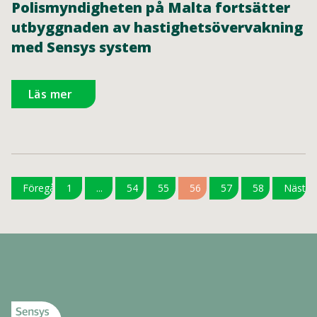
Polismyndigheten på Malta fortsätter
utbyggnaden av hastighetsövervakning
med Sensys system
Läs mer
Föregående
1
...
54
55
56
57
58
Nästa