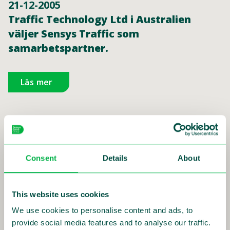
21-12-2005
Traffic Technology Ltd i Australien
väljer Sensys Traffic som
samarbetspartner.
Läs mer
01-12-2005
Consent
Details
About
Sensys Traffic får ny order till Dubai
This website uses cookies
Läs mer
We use cookies to personalise content and ads, to
provide social media features and to analyse our traffic.