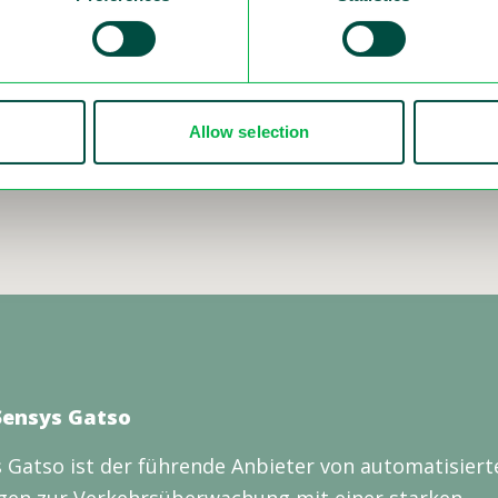
on November 16, 2022:
022/sensys-gatso-meddelar-att-kontrakt-tecknats-m
Allow selection
Sensys Gatso
 Gatso ist der führende Anbieter von automatisiert