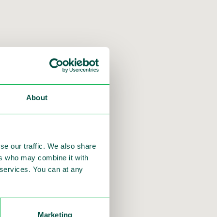
s begins to be installed
About
papers are writing
se our traffic. We also share
ers who may combine it with
anga-fler/
r services. You can at any
3%B6rare-1.109945287
Marketing