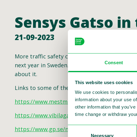
Sensys Gatso in
21-09-2023
More traffic safety cameras at more types of
Consent
next year in Sweden. Vi Bilägare published an
about it.
This website uses cookies
Links to some of the articles:
We use cookies to personalis
information about your use of
https://www.mestmotor.se/automotorsport/art
other information that you’ve
time change or withdraw your
https://www.vibilagare.se/nyheter/ny-fartkam
https://www.gp.se/nyheter/sverige/snart-kom
Consent
Necessary
Selection