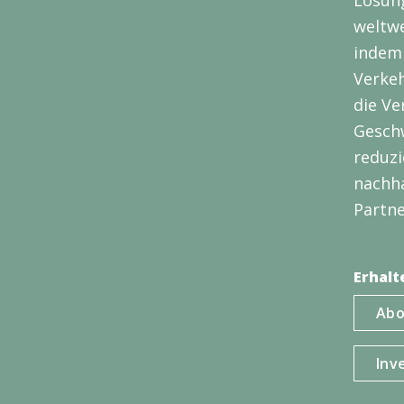
Lösun
weltwe
indem 
Verkeh
die Ve
Geschw
reduzi
nachha
Partne
Erhalt
Abo
Inv