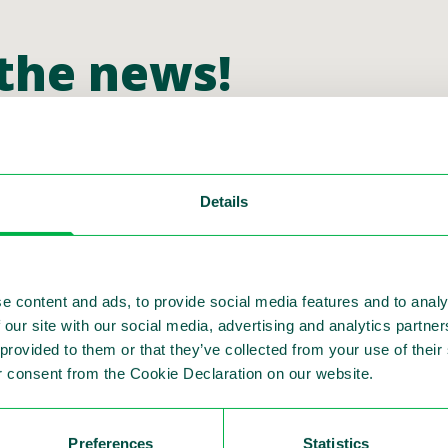
 the news!
 roads – sometimes up on portals. New speed camera
Details
 article September 7, and now several Swedish news
e content and ads, to provide social media features and to analy
 our site with our social media, advertising and analytics partn
iklar/nyheter/20230911/skarpare-fartkamera-kan-f
 provided to them or that they’ve collected from your use of thei
 consent from the Cookie Declaration on our website.
era-pa-gang-och-pa-nya-platser
mer-nya-fartkameran-som-kan-ta-fast-fler-fortk%C
Preferences
Statistics