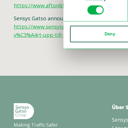
https://www.aftonbladet.se/bil...
Sensys Gatso announced the contract signed 
https://www.sensysgatso.com/pressreleases/2
Deny
v%C3%A4rt-upp-till-850-miljoner-kronor
Über 
Sensys
Making Traffic Safer