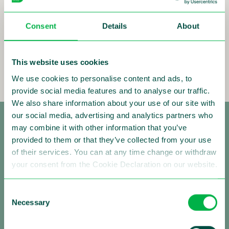
Welcome to visit us!
Consent
Details
About
#sensysgatso #makingtrafficsafer
This website uses cookies
#SverigesTrafiksäkerhetsdagar2025
We use cookies to personalise content and ads, to
provide social media features and to analyse our traffic.
We also share information about your use of our site with
our social media, advertising and analytics partners who
may combine it with other information that you’ve
provided to them or that they’ve collected from your use
of their services. You can at any time change or withdraw
your consent from the Cookie Declaration on our website.
Making Traffic Safer
Consent
Necessary
Selection
Folgen Sie uns: