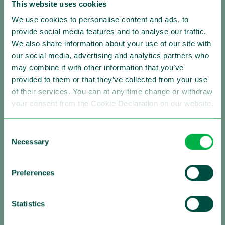
This website uses cookies
We use cookies to personalise content and ads, to
provide social media features and to analyse our traffic.
We also share information about your use of our site with
our social media, advertising and analytics partners who
may combine it with other information that you’ve
Making Traffic Safer
provided to them or that they’ve collected from your use
of their services. You can at any time change or withdraw
Folgen Sie uns:
your consent from the Cookie Declaration on our website.
Consent
Necessary
Selection
Über Sensys Gatso
Sensys Gatso ist der führende Anbieter von
Preferences
automatisierten Lösungen zur Verkehrsüberwachung
mit einer starken weltweiten Präsenz. Unsere Mission
ist es, Leben zu retten, indem wir das Fahrverhalten
Statistics
von motorisierten Verkehrsteilnehmern verändern. Wir